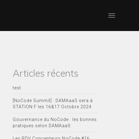
Articles récents
test
[NoCode Summit] : DAMAaaS sera à
STATION F les 16&17 Octobre 2024
Gouvernance du NoCode : les bonnes
pratiques selon DAMAaaS
Les RDV Concepteurs NoCode #16