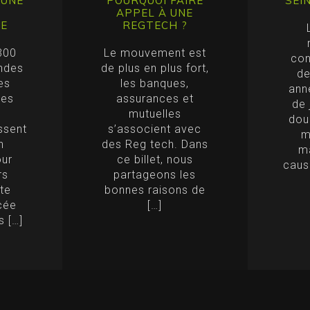
 UNE
POURQUOI FAIRE
SEI
APPEL À UNE
LE
REGTECH ?
300
Le mouvement est
con
endes
de plus en plus fort,
de
es
les banques,
ann
les
assurances et
de 
mutuelles
dou
ssent
s’associent avec
m
n
des Reg tech. Dans
m
our
ce billet, nous
cause
rs
partageons les
tte
bonnes raisons de
cée
[…]
s […]