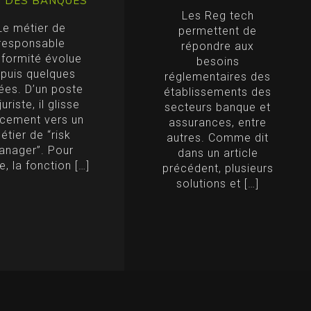
N DES BANQUES
Les Reg tech
Le métier de
permettent de
responsable
répondre aux
formité évolue
besoins
puis quelques
réglementaires des
ées. D’un poste
établissements des
juriste, il glisse
secteurs banque et
cement vers un
assurances, entre
étier de “risk
autres. Comme dit
anager”. Pour
dans un article
, la fonction […]
précédent, plusieurs
solutions et […]