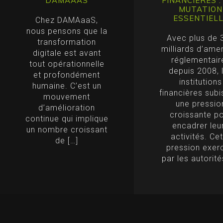
DAMAAAS
FINANCIÈRES :
MUTATION
ESSENTIEL
Chez DAMAaaS,
nous pensons que la
Avec plus de 
transformation
milliards d’am
digitale est avant
réglementair
tout opérationnelle
depuis 2008, 
et profondément
institutions
humaine. C’est un
financières subi
mouvement
une pressio
d’amélioration
croissante p
continue qui implique
encadrer leu
un nombre croissant
activités. Ce
de […]
pression exer
par les autorité