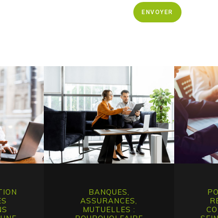
ENVOYER
TION
BANQUES,
PO
ES
ASSURANCES,
R
NS
MUTUELLES :
CO