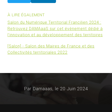
À LIRE ÉGALEMENT
Salon du Numérique Territorial Francilien 2024 :
Retrouvez DAMAaaS sur cet évènement dédié à
l’innovation et au développement des territoires
[Salon] - Salon des Maires de France et des
Collectivités territoriales 2022
Par Damaaas, le
20 Juin 2024