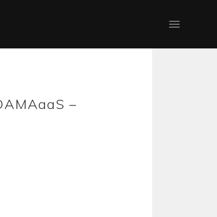
z DAMAaaS –