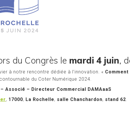
ors du Congrès le
mardi 4 juin
, 
r à notre rencontre dédiée à l’innovation. «
Comment l
ncontournable du Coter Numérique 2024.
– Associé – Directeur Commercial DAMAaaS
ier
,
17000
,
La Rochelle
,
salle Chanchardon
,
stand 62
.